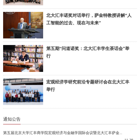
区AI经济学前沿国际会议（PHBS UK
北大汇丰诺奖对话举行，萨金特教授讲解“人
Conference on Frontiers of AI in Economics）
工智能的过去、现在与未来”
举行。
2025年12月29日，北大汇丰诺奖对话系列活
动举行。
第五期“问道诺奖：北大汇丰学生茶话会”举
行
11月18日，第五期“问道诺奖：北大汇丰学生
茶话会”活动在北京大学汇丰商学院举行。
宏观经济学研究前沿专题研讨会在北大汇丰
举行
11月3日，由北京大学汇丰商学院萨金特数量
经济与金融研究所主办的宏观经济学研究前
沿专题研讨会（SIQEF Macro Workshop:
通知公告
Frontier of
第五届北京大学汇丰商学院宏观经济与金融学国际会议暨北大汇丰萨金...